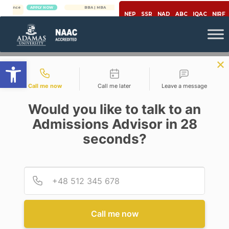
ce
APPLY NOW
BBA | MBA
APPLY NOW
NEP
SSR
NAD
ABC
IQAC
NIRF
Open toolbar
Contact types
Call me now
Call me later
Leave a message
Would you like to talk to an
Admissions Advisor in 28
seconds?
,
Covid-19
Mental Health
MENTAL HEALTH AND
LOCKDOWN
Provid
Phone
Posted By
Samhita Sanyal
On
April 17, 2020
Comments Off
Call me now